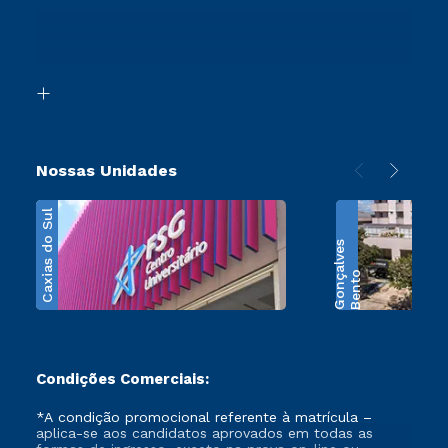
Ingresso via Enem
Canais de Atendimento
Retorne ao Curso
Acessibilidade
Segunda Graduação
Biblioteca
Transferência
Nossas Unidades
Caxias do Sul
s
B
e
n
t
o
G
o
n
ç
a
l
v
e
Condições Comerciais:
*A condição promocional referente à matrícula –
aplica-se aos candidatos aprovados em todas as