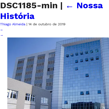
DSC1185-min
|
←
Nossa
História
Thiago Almeida
|
14 de outubro de 2019
←
→