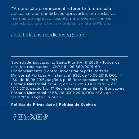
*A condição promocional referente à matrícula –
aplica-se aos candidatos aprovados em todas as
formas de ingresso, exceto na prova on-line ou
agendada, que ofertam bolsas de até 50% de
desconto, ambos ingressantes no semestre vigente,
que ainda não tenham efetivado e/ou não tenham
abrir todas as condições vigentes
cancelado ou trancado sua matrícula em uma das
Instituições da Cruzeiro do Sul Educacional, no
período de 1 ano. Tais condições não se aplicam aos
cursos de Medicina, e também para matriculados via
FIES, Prouni e outros programas governamentais, e
Sociedade Educacional Santa Rita S.A. © 2026 - Todos os
não se acumula com nenhuma outra campanha
direitos reservados. | CNPJ: 91.109.660/0001-60
ofertada pela Instituição.
Credenciamento (Centro Universitário) pela Portaria
Ministerial Portaria Ministerial nº 936, de 18.08.2016, DOU nº
160, de 19.08.2016, seção 1, p. 16 Recredenciamento EAD
Portaria Ministerial nº 1.452, de 12.12.2016, DOU nº 238, de
13.12.2016, seção 1, p. 17 Recredenciamento Bento Gonçalves
Portaria Ministerial nº 88, de 16.02.2016, DOU nº 31, de
17.02.2016, seção 1, p. 14-15
Política de Privacidade
Política de Cookies