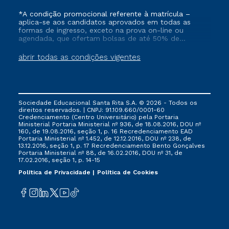
*A condição promocional referente à matrícula –
aplica-se aos candidatos aprovados em todas as
formas de ingresso, exceto na prova on-line ou
agendada, que ofertam bolsas de até 50% de
desconto, ambos ingressantes no semestre vigente,
que ainda não tenham efetivado e/ou não tenham
abrir todas as condições vigentes
cancelado ou trancado sua matrícula em uma das
Instituições da Cruzeiro do Sul Educacional, no
período de 1 ano. Tais condições não se aplicam aos
cursos de Medicina, e também para matriculados via
FIES, Prouni e outros programas governamentais, e
Sociedade Educacional Santa Rita S.A. © 2026 - Todos os
não se acumula com nenhuma outra campanha
direitos reservados. | CNPJ: 91.109.660/0001-60
ofertada pela Instituição.
Credenciamento (Centro Universitário) pela Portaria
Ministerial Portaria Ministerial nº 936, de 18.08.2016, DOU nº
160, de 19.08.2016, seção 1, p. 16 Recredenciamento EAD
Portaria Ministerial nº 1.452, de 12.12.2016, DOU nº 238, de
13.12.2016, seção 1, p. 17 Recredenciamento Bento Gonçalves
Portaria Ministerial nº 88, de 16.02.2016, DOU nº 31, de
17.02.2016, seção 1, p. 14-15
Política de Privacidade
Política de Cookies