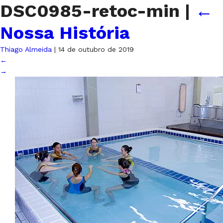
DSC0985-retoc-min
|
←
Nossa História
Thiago Almeida
|
14 de outubro de 2019
←
→