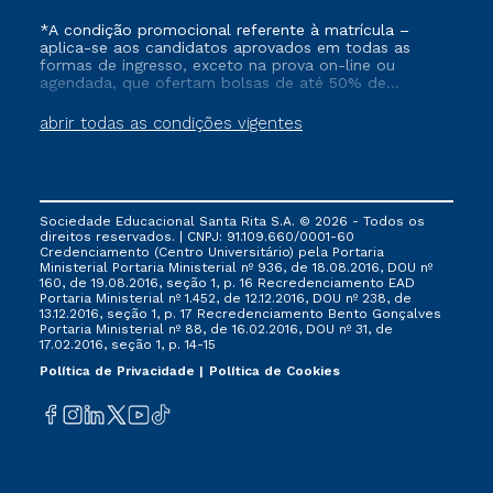
*A condição promocional referente à matrícula –
aplica-se aos candidatos aprovados em todas as
formas de ingresso, exceto na prova on-line ou
agendada, que ofertam bolsas de até 50% de
desconto, ambos ingressantes no semestre vigente,
que ainda não tenham efetivado e/ou não tenham
abrir todas as condições vigentes
cancelado ou trancado sua matrícula em uma das
Instituições da Cruzeiro do Sul Educacional, no
período de 1 ano. Tais condições não se aplicam aos
cursos de Medicina, e também para matriculados via
FIES, Prouni e outros programas governamentais, e
Sociedade Educacional Santa Rita S.A. © 2026 - Todos os
não se acumula com nenhuma outra campanha
direitos reservados. | CNPJ: 91.109.660/0001-60
ofertada pela Instituição.
Credenciamento (Centro Universitário) pela Portaria
Ministerial Portaria Ministerial nº 936, de 18.08.2016, DOU nº
160, de 19.08.2016, seção 1, p. 16 Recredenciamento EAD
Portaria Ministerial nº 1.452, de 12.12.2016, DOU nº 238, de
13.12.2016, seção 1, p. 17 Recredenciamento Bento Gonçalves
Portaria Ministerial nº 88, de 16.02.2016, DOU nº 31, de
17.02.2016, seção 1, p. 14-15
Política de Privacidade
Política de Cookies