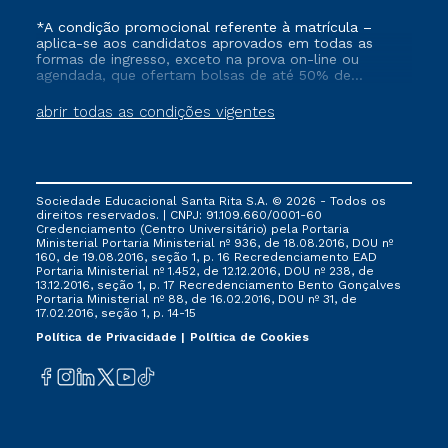
*A condição promocional referente à matrícula –
aplica-se aos candidatos aprovados em todas as
formas de ingresso, exceto na prova on-line ou
agendada, que ofertam bolsas de até 50% de
desconto, ambos ingressantes no semestre vigente,
que ainda não tenham efetivado e/ou não tenham
abrir todas as condições vigentes
cancelado ou trancado sua matrícula em uma das
Instituições da Cruzeiro do Sul Educacional, no
período de 1 ano. Tais condições não se aplicam aos
cursos de Medicina, e também para matriculados via
FIES, Prouni e outros programas governamentais, e
Sociedade Educacional Santa Rita S.A. © 2026 - Todos os
não se acumula com nenhuma outra campanha
direitos reservados. | CNPJ: 91.109.660/0001-60
ofertada pela Instituição.
Credenciamento (Centro Universitário) pela Portaria
Ministerial Portaria Ministerial nº 936, de 18.08.2016, DOU nº
160, de 19.08.2016, seção 1, p. 16 Recredenciamento EAD
Portaria Ministerial nº 1.452, de 12.12.2016, DOU nº 238, de
13.12.2016, seção 1, p. 17 Recredenciamento Bento Gonçalves
Portaria Ministerial nº 88, de 16.02.2016, DOU nº 31, de
17.02.2016, seção 1, p. 14-15
Política de Privacidade
Política de Cookies