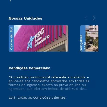
Nossas Unidades
Caxias do Sul
s
B
e
n
t
o
G
o
n
ç
a
l
v
e
Condições Comerciais:
*A condição promocional referente à matrícula –
aplica-se aos candidatos aprovados em todas as
formas de ingresso, exceto na prova on-line ou
agendada, que ofertam bolsas de até 50% de
desconto, ambos ingressantes no semestre vigente,
que ainda não tenham efetivado e/ou não tenham
abrir todas as condições vigentes
cancelado ou trancado sua matrícula em uma das
Instituições da Cruzeiro do Sul Educacional, no