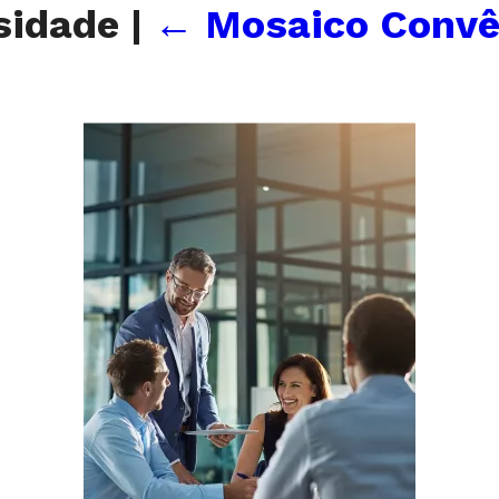
rsidade
|
←
Mosaico Convên