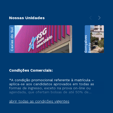
Nossas Unidades
Caxias do Sul
s
B
e
n
t
o
G
o
n
ç
a
l
v
e
Condições Comerciais:
*A condição promocional referente à matrícula –
aplica-se aos candidatos aprovados em todas as
formas de ingresso, exceto na prova on-line ou
agendada, que ofertam bolsas de até 50% de
desconto, ambos ingressantes no semestre vigente,
que ainda não tenham efetivado e/ou não tenham
abrir todas as condições vigentes
cancelado ou trancado sua matrícula em uma das
Instituições da Cruzeiro do Sul Educacional, no
período de 1 ano. Tais condições não se aplicam aos