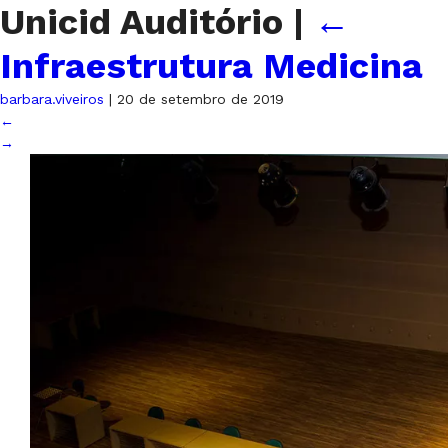
Unicid Auditório
|
←
Infraestrutura Medicina
barbara.viveiros
|
20 de setembro de 2019
←
→