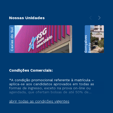
Nossas Unidades
Caxias do Sul
s
B
e
n
t
o
G
o
n
ç
a
l
v
e
Condições Comerciais:
*A condição promocional referente à matrícula –
aplica-se aos candidatos aprovados em todas as
formas de ingresso, exceto na prova on-line ou
agendada, que ofertam bolsas de até 50% de
desconto, ambos ingressantes no semestre vigente,
que ainda não tenham efetivado e/ou não tenham
abrir todas as condições vigentes
cancelado ou trancado sua matrícula em uma das
Instituições da Cruzeiro do Sul Educacional, no
período de 1 ano. Tais condições não se aplicam aos