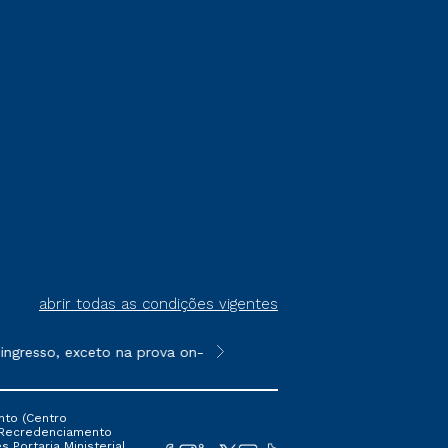
abrir todas as condições vigentes
esso, exceto na prova on-line ou agendada, que ofertam bolsas d
**Semipresencial é um formato do E
nto (Centro
 16 Recredenciamento
s Portaria Ministerial