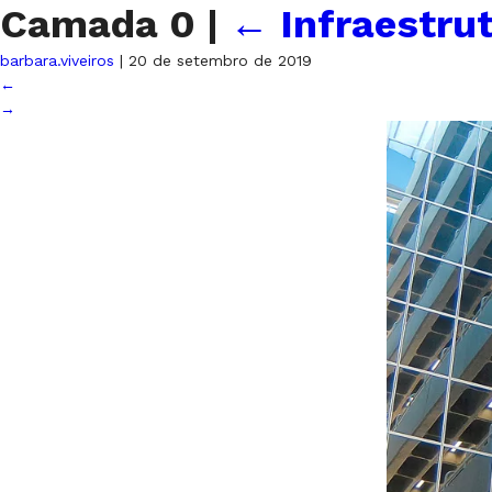
Camada 0
|
←
Infraestru
barbara.viveiros
|
20 de setembro de 2019
←
→