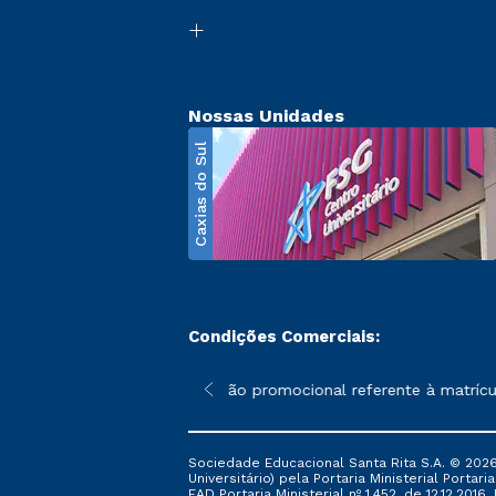
Nossas Unidades
Caxias do Sul
Condições Comerciais:
poderão sofrer alterações nos períodos de rematrícula conforme 
*A condição promocional referente à matrícula –
Sociedade Educacional Santa Rita S.A. © 2026
Universitário) pela Portaria Ministerial Portar
EAD Portaria Ministerial nº 1.452, de 12.12.201