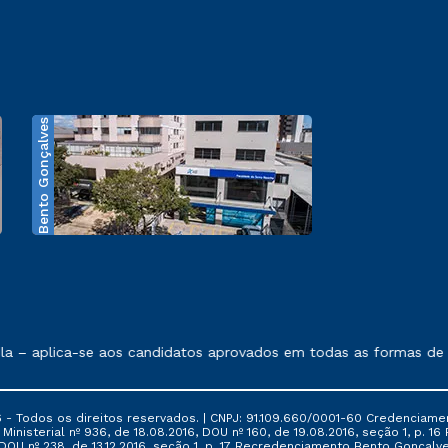
Bento Gonçalves
exposto no contrato de prestação de serviços.
 aplica-se aos candidatos aprovados em todas as formas de ingr
 - Todos os direitos reservados. | CNPJ: 91.109.660/0001-60 Credenciame
ia Ministerial nº 936, de 18.08.2016, DOU nº 160, de 19.08.2016, seção 1, p.
6, DOU nº 238, de 13.12.2016, seção 1, p. 17 Recredenciamento Bento Gonçalve