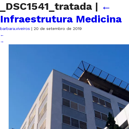
_DSC1541_tratada
|
←
Infraestrutura Medicina
barbara.viveiros
|
20 de setembro de 2019
←
→