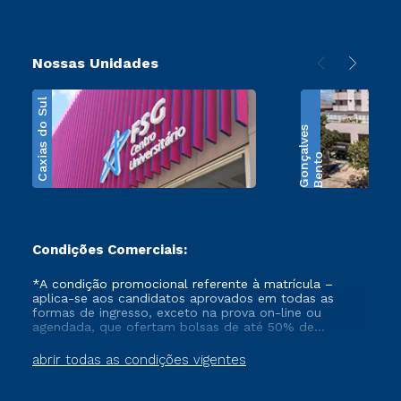
Nossas Unidades
Caxias do Sul
s
B
e
n
t
o
G
o
n
ç
a
l
v
e
Condições Comerciais:
*A condição promocional referente à matrícula –
aplica-se aos candidatos aprovados em todas as
formas de ingresso, exceto na prova on-line ou
agendada, que ofertam bolsas de até 50% de
desconto, ambos ingressantes no semestre vigente,
que ainda não tenham efetivado e/ou não tenham
abrir todas as condições vigentes
cancelado ou trancado sua matrícula em uma das
Instituições da Cruzeiro do Sul Educacional, no
período de 1 ano. Tais condições não se aplicam aos