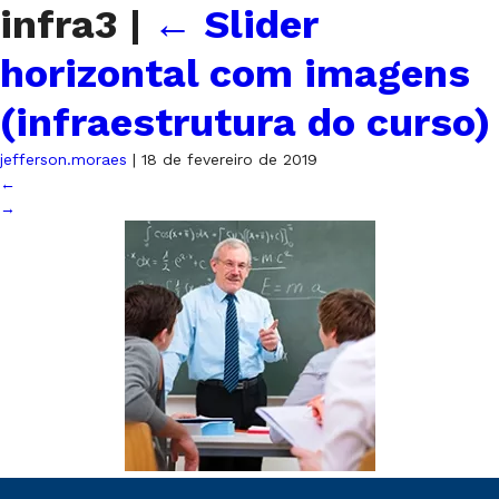
infra3
|
←
Slider
horizontal com imagens
(infraestrutura do curso)
jefferson.moraes
|
18 de fevereiro de 2019
←
→