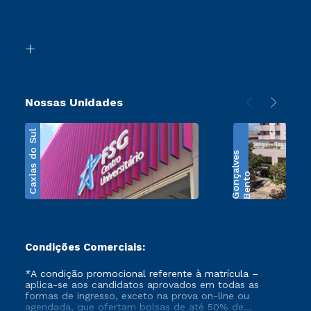
Canais de Atendimento
Retorne ao Curso
Acessibilidade
Segunda Graduação
Biblioteca
Transferência
Nossas Unidades
Caxias do Sul
s
B
e
n
t
o
G
o
n
ç
a
l
v
e
Condições Comerciais:
*A condição promocional referente à matrícula –
aplica-se aos candidatos aprovados em todas as
formas de ingresso, exceto na prova on-line ou
agendada, que ofertam bolsas de até 50% de