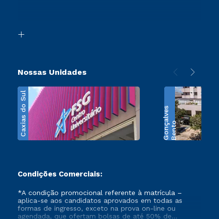
Canais de Atendimento
Retorne ao Curso
Acessibilidade
Segunda Graduação
Biblioteca
Transferência
Nossas Unidades
Caxias do Sul
s
B
e
n
t
o
G
o
n
ç
a
l
v
e
Condições Comerciais:
*A condição promocional referente à matrícula –
aplica-se aos candidatos aprovados em todas as
formas de ingresso, exceto na prova on-line ou
agendada, que ofertam bolsas de até 50% de