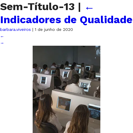
Sem-Título-13
|
←
Indicadores de Qualidade
barbara.viveiros
|
1 de junho de 2020
←
→