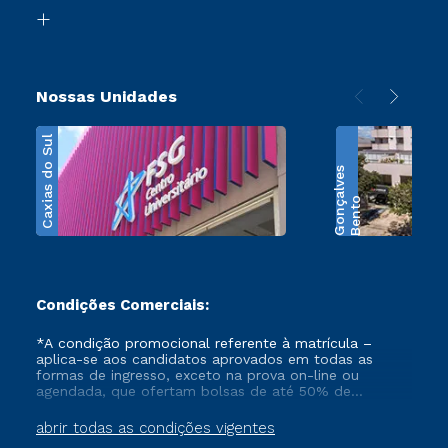
Biblioteca
Transferência
Nossas Unidades
Caxias do Sul
s
B
e
n
t
o
G
o
n
ç
a
l
v
e
Condições Comerciais:
*A condição promocional referente à matrícula –
aplica-se aos candidatos aprovados em todas as
formas de ingresso, exceto na prova on-line ou
agendada, que ofertam bolsas de até 50% de
desconto, ambos ingressantes no semestre vigente,
que ainda não tenham efetivado e/ou não tenham
abrir todas as condições vigentes
cancelado ou trancado sua matrícula em uma das