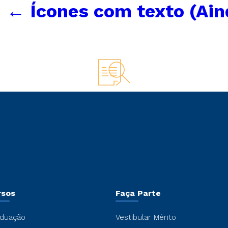
|
←
Ícones com texto (Ai
rsos
Faça Parte
duação
Vestibular Mérito