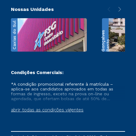
Nossas Unidades
Caxias do Sul
s
B
e
n
t
o
G
o
n
ç
a
l
v
e
Condições Comerciais:
*A condição promocional referente à matrícula –
aplica-se aos candidatos aprovados em todas as
formas de ingresso, exceto na prova on-line ou
agendada, que ofertam bolsas de até 50% de
desconto, ambos ingressantes no semestre vigente,
que ainda não tenham efetivado e/ou não tenham
abrir todas as condições vigentes
cancelado ou trancado sua matrícula em uma das
Instituições da Cruzeiro do Sul Educacional, no
período de 1 ano. Tais condições não se aplicam aos
cursos de Medicina, e também para matriculados via
FIES, Prouni e outros programas governamentais, e