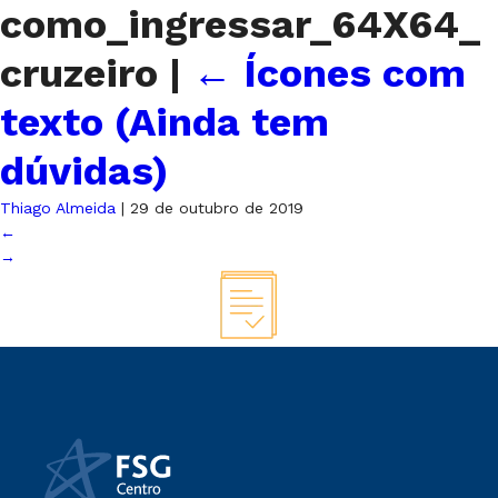
como_ingressar_64X64_
cruzeiro
|
←
Ícones com
texto (Ainda tem
dúvidas)
Thiago Almeida
|
29 de outubro de 2019
←
→