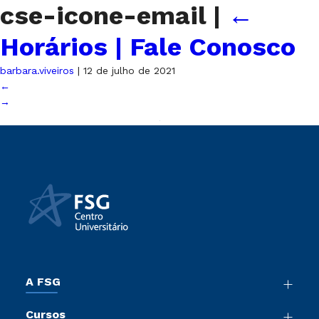
cse-icone-email
|
←
Horários | Fale Conosco
barbara.viveiros
|
12 de julho de 2021
←
→
A FSG
Nossa História
Cursos