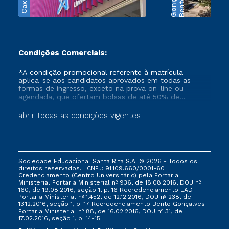
B
e
n
t
o
G
o
n
ç
a
l
v
e
Condições Comerciais:
*A condição promocional referente à matrícula –
aplica-se aos candidatos aprovados em todas as
formas de ingresso, exceto na prova on-line ou
agendada, que ofertam bolsas de até 50% de
desconto, ambos ingressantes no semestre vigente,
que ainda não tenham efetivado e/ou não tenham
abrir todas as condições vigentes
cancelado ou trancado sua matrícula em uma das
Instituições da Cruzeiro do Sul Educacional, no
período de 1 ano. Tais condições não se aplicam aos
cursos de Medicina, e também para matriculados via
FIES, Prouni e outros programas governamentais, e
Sociedade Educacional Santa Rita S.A. © 2026 - Todos os
não se acumula com nenhuma outra campanha
direitos reservados. | CNPJ: 91.109.660/0001-60
ofertada pela Instituição.
Credenciamento (Centro Universitário) pela Portaria
Ministerial Portaria Ministerial nº 936, de 18.08.2016, DOU nº
160, de 19.08.2016, seção 1, p. 16 Recredenciamento EAD
Portaria Ministerial nº 1.452, de 12.12.2016, DOU nº 238, de
13.12.2016, seção 1, p. 17 Recredenciamento Bento Gonçalves
Portaria Ministerial nº 88, de 16.02.2016, DOU nº 31, de
17.02.2016, seção 1, p. 14-15