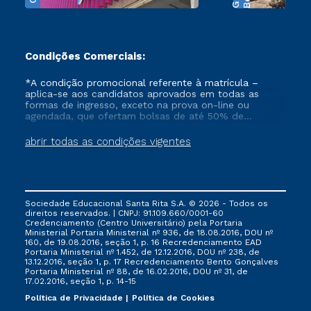
Condições Comerciais:
*A condição promocional referente à matrícula –
aplica-se aos candidatos aprovados em todas as
formas de ingresso, exceto na prova on-line ou
agendada, que ofertam bolsas de até 50% de
desconto, ambos ingressantes no semestre vigente,
que ainda não tenham efetivado e/ou não tenham
abrir todas as condições vigentes
cancelado ou trancado sua matrícula em uma das
Instituições da Cruzeiro do Sul Educacional, no
período de 1 ano. Tais condições não se aplicam aos
cursos de Medicina, e também para matriculados via
FIES, Prouni e outros programas governamentais, e
Sociedade Educacional Santa Rita S.A. © 2026 - Todos os
não se acumula com nenhuma outra campanha
direitos reservados. | CNPJ: 91.109.660/0001-60
ofertada pela Instituição.
Credenciamento (Centro Universitário) pela Portaria
Ministerial Portaria Ministerial nº 936, de 18.08.2016, DOU nº
160, de 19.08.2016, seção 1, p. 16 Recredenciamento EAD
Portaria Ministerial nº 1.452, de 12.12.2016, DOU nº 238, de
13.12.2016, seção 1, p. 17 Recredenciamento Bento Gonçalves
Portaria Ministerial nº 88, de 16.02.2016, DOU nº 31, de
17.02.2016, seção 1, p. 14-15
Política de Privacidade
Política de Cookies