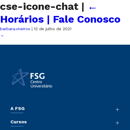
cse-icone-chat
|
←
Horários | Fale Conosco
barbara.viveiros
|
12 de julho de 2021
→
A FSG
Nossa História
Cursos
Sala de Imprensa
Graduação