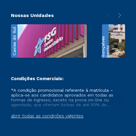
Nossas Unidades
Caxias do Sul
s
B
e
n
t
o
G
o
n
ç
a
l
v
e
Condições Comerciais:
*A condição promocional referente à matrícula –
aplica-se aos candidatos aprovados em todas as
formas de ingresso, exceto na prova on-line ou
agendada, que ofertam bolsas de até 50% de
desconto, ambos ingressantes no semestre vigente,
que ainda não tenham efetivado e/ou não tenham
abrir todas as condições vigentes
cancelado ou trancado sua matrícula em uma das
Instituições da Cruzeiro do Sul Educacional, no
período de 1 ano. Tais condições não se aplicam aos
cursos de Medicina, e também para matriculados via