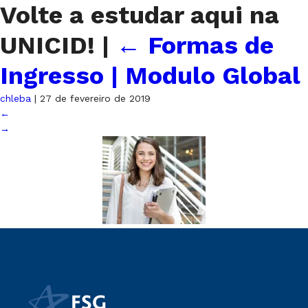
Volte a estudar aqui na
UNICID!
|
←
Formas de
Ingresso | Modulo Global
chleba
|
27 de fevereiro de 2019
←
→