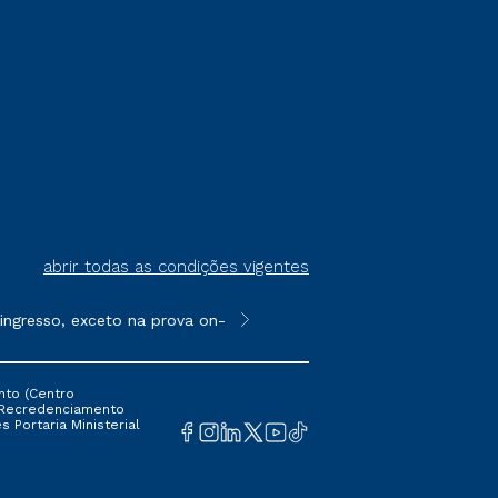
abrir todas as condições vigentes
gresso, exceto na prova on-line ou agendada, que ofertam bolsa
**Semipresencial é um formato do E
nto (Centro
 16 Recredenciamento
s Portaria Ministerial