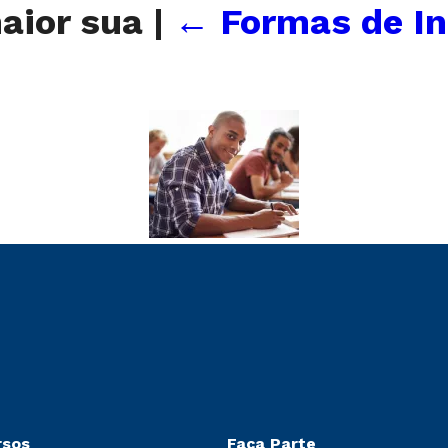
aior sua
|
←
Formas de In
rsos
Faça Parte