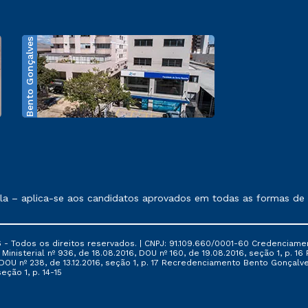
Bento Gonçalves
exposto no contrato de prestação de serviços.
 – aplica-se aos candidatos aprovados em todas as formas de in
 - Todos os direitos reservados. | CNPJ: 91.109.660/0001-60 Credenciame
ia Ministerial nº 936, de 18.08.2016, DOU nº 160, de 19.08.2016, seção 1, p.
6, DOU nº 238, de 13.12.2016, seção 1, p. 17 Recredenciamento Bento Gonçalve
eção 1, p. 14-15