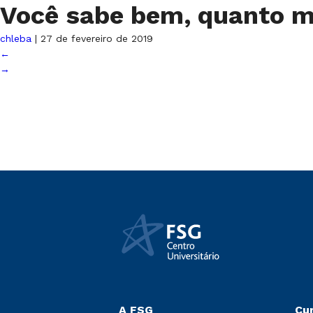
Você sabe bem, quanto m
chleba
|
27 de fevereiro de 2019
←
→
A FSG
Cu