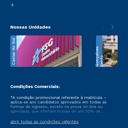
Biblioteca
Transferência
Nossas Unidades
Caxias do Sul
s
B
e
n
t
o
G
o
n
ç
a
l
v
e
Condições Comerciais:
*A condição promocional referente à matrícula –
aplica-se aos candidatos aprovados em todas as
formas de ingresso, exceto na prova on-line ou
agendada, que ofertam bolsas de até 50% de
desconto, ambos ingressantes no semestre vigente,
que ainda não tenham efetivado e/ou não tenham
abrir todas as condições vigentes
cancelado ou trancado sua matrícula em uma das