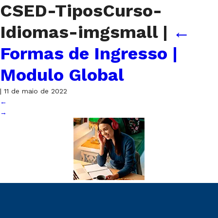
CSED-TiposCurso-
Idiomas-imgsmall
|
←
Formas de Ingresso |
Modulo Global
|
11 de maio de 2022
←
→