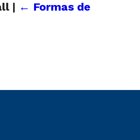
ll
|
←
Formas de