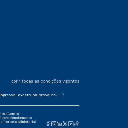
abrir todas as condições vigentes
gresso, exceto na prova on-line ou agendada, que ofertam bolsas
**Semipresencial é um formato do E
nto (Centro
 16 Recredenciamento
s Portaria Ministerial