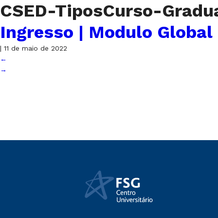
CSED-TiposCurso-Gradua
Ingresso | Modulo Global
|
11 de maio de 2022
←
→