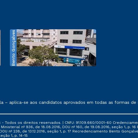
Bento Gonçalves
exposto no contrato de prestação de serviços.
 – aplica-se aos candidatos aprovados em todas as formas de in
 - Todos os direitos reservados. | CNPJ: 91.109.660/0001-60 Credenciame
ia Ministerial nº 936, de 18.08.2016, DOU nº 160, de 19.08.2016, seção 1, p.
6, DOU nº 238, de 13.12.2016, seção 1, p. 17 Recredenciamento Bento Gonçalve
eção 1, p. 14-15