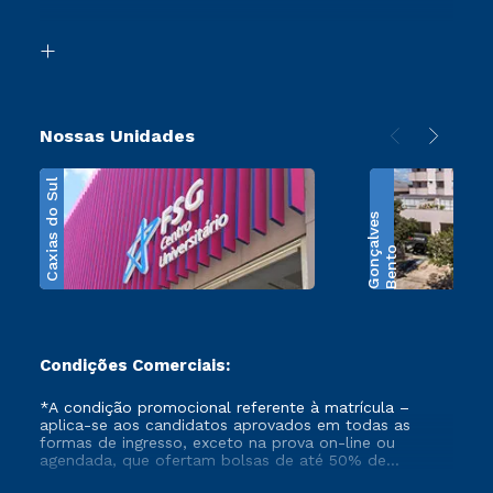
Acessibilidade
Segunda Graduação
Biblioteca
Transferência
Nossas Unidades
Caxias do Sul
s
B
e
n
t
o
G
o
n
ç
a
l
v
e
Condições Comerciais:
*A condição promocional referente à matrícula –
aplica-se aos candidatos aprovados em todas as
formas de ingresso, exceto na prova on-line ou
agendada, que ofertam bolsas de até 50% de
desconto, ambos ingressantes no semestre vigente,