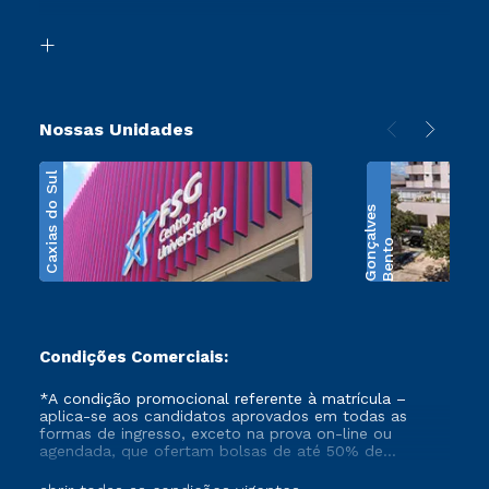
Segunda Graduação
Biblioteca
Transferência
Nossas Unidades
Caxias do Sul
s
B
e
n
t
o
G
o
n
ç
a
l
v
e
Condições Comerciais:
*A condição promocional referente à matrícula –
aplica-se aos candidatos aprovados em todas as
formas de ingresso, exceto na prova on-line ou
agendada, que ofertam bolsas de até 50% de
desconto, ambos ingressantes no semestre vigente,
que ainda não tenham efetivado e/ou não tenham