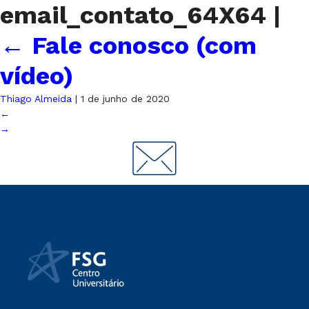
email_contato_64X64
|
←
Fale conosco (com
vídeo)
Thiago Almeida
|
1 de junho de 2020
←
→