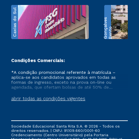
Caxias do Sul
s
B
e
n
t
o
G
o
n
ç
a
l
v
e
Condições Comerciais:
*A condição promocional referente à matrícula –
aplica-se aos candidatos aprovados em todas as
formas de ingresso, exceto na prova on-line ou
agendada, que ofertam bolsas de até 50% de
desconto, ambos ingressantes no semestre vigente,
que ainda não tenham efetivado e/ou não tenham
abrir todas as condições vigentes
cancelado ou trancado sua matrícula em uma das
Instituições da Cruzeiro do Sul Educacional, no
período de 1 ano. Tais condições não se aplicam aos
cursos de Medicina, e também para matriculados via
FIES, Prouni e outros programas governamentais, e
Sociedade Educacional Santa Rita S.A. © 2026 - Todos os
não se acumula com nenhuma outra campanha
direitos reservados. | CNPJ: 91.109.660/0001-60
ofertada pela Instituição.
Credenciamento (Centro Universitário) pela Portaria