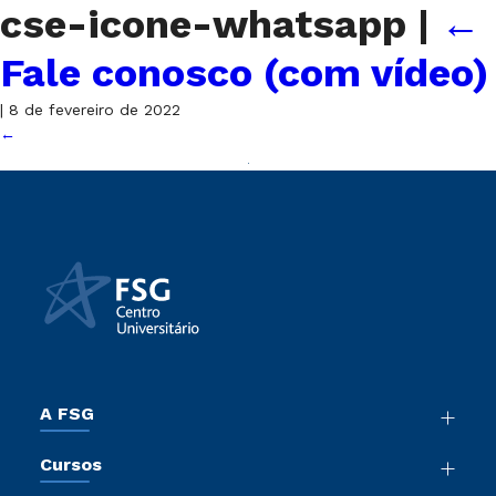
cse-icone-whatsapp
|
←
Fale conosco (com vídeo)
|
8 de fevereiro de 2022
←
A FSG
Nossa História
Cursos
Sala de Imprensa
Graduação