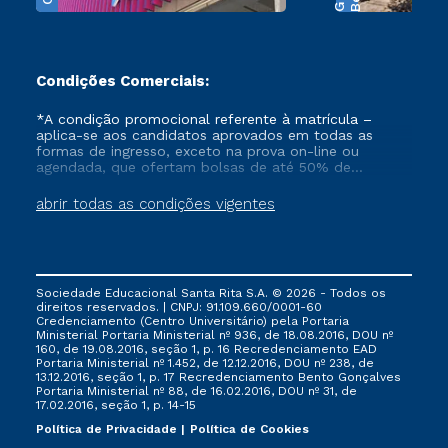
Condições Comerciais:
*A condição promocional referente à matrícula –
aplica-se aos candidatos aprovados em todas as
formas de ingresso, exceto na prova on-line ou
agendada, que ofertam bolsas de até 50% de
desconto, ambos ingressantes no semestre vigente,
que ainda não tenham efetivado e/ou não tenham
abrir todas as condições vigentes
cancelado ou trancado sua matrícula em uma das
Instituições da Cruzeiro do Sul Educacional, no
período de 1 ano. Tais condições não se aplicam aos
cursos de Medicina, e também para matriculados via
FIES, Prouni e outros programas governamentais, e
Sociedade Educacional Santa Rita S.A. © 2026 - Todos os
não se acumula com nenhuma outra campanha
direitos reservados. | CNPJ: 91.109.660/0001-60
ofertada pela Instituição.
Credenciamento (Centro Universitário) pela Portaria
Ministerial Portaria Ministerial nº 936, de 18.08.2016, DOU nº
160, de 19.08.2016, seção 1, p. 16 Recredenciamento EAD
Portaria Ministerial nº 1.452, de 12.12.2016, DOU nº 238, de
13.12.2016, seção 1, p. 17 Recredenciamento Bento Gonçalves
Portaria Ministerial nº 88, de 16.02.2016, DOU nº 31, de
17.02.2016, seção 1, p. 14-15
Política de Privacidade
Política de Cookies