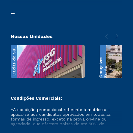
Acessibilidade
Segunda Graduação
Biblioteca
Transferência
Nossas Unidades
Caxias do Sul
s
B
e
n
t
o
G
o
n
ç
a
l
v
e
Condições Comerciais:
*A condição promocional referente à matrícula –
aplica-se aos candidatos aprovados em todas as
formas de ingresso, exceto na prova on-line ou
agendada, que ofertam bolsas de até 50% de
desconto, ambos ingressantes no semestre vigente,