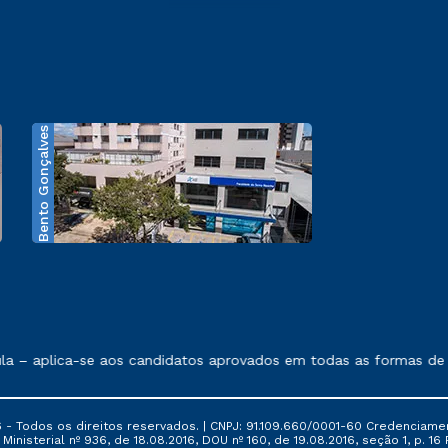
Bento Gonçalves
exposto no contrato de prestação de serviços.
a – aplica-se aos candidatos aprovados em todas as formas de in
 - Todos os direitos reservados. | CNPJ: 91.109.660/0001-60 Credenciame
ia Ministerial nº 936, de 18.08.2016, DOU nº 160, de 19.08.2016, seção 1, p.