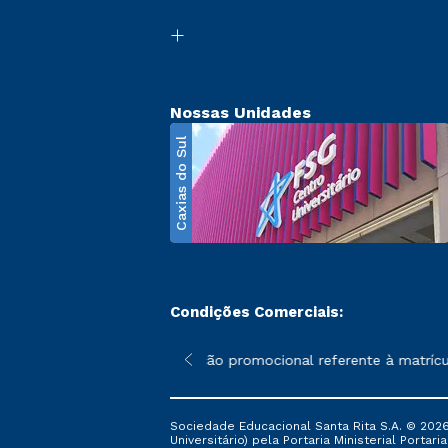
Nossas Unidades
Caxias do Sul
Condições Comerciais:
poderão sofrer alterações nos períodos de rematrícula conforme 
*A condição promocional referente à matrícul
Sociedade Educacional Santa Rita S.A. © 2026
Universitário) pela Portaria Ministerial Portar