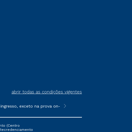
abrir todas as condições vigentes
gresso, exceto na prova on-line ou agendada, que ofertam bolsa
**Semipresencial é um formato do E
nto (Centro
 16 Recredenciamento