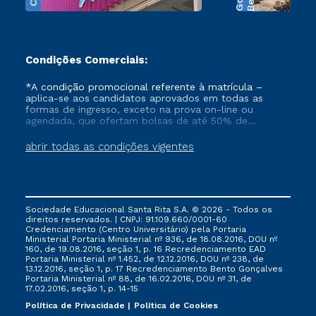
Condições Comerciais:
*A condição promocional referente à matrícula –
aplica-se aos candidatos aprovados em todas as
formas de ingresso, exceto na prova on-line ou
agendada, que ofertam bolsas de até 50% de
desconto, ambos ingressantes no semestre vigente,
que ainda não tenham efetivado e/ou não tenham
abrir todas as condições vigentes
cancelado ou trancado sua matrícula em uma das
Instituições da Cruzeiro do Sul Educacional, no
período de 1 ano. Tais condições não se aplicam aos
cursos de Medicina, e também para matriculados via
FIES, Prouni e outros programas governamentais, e
Sociedade Educacional Santa Rita S.A. © 2026 - Todos os
não se acumula com nenhuma outra campanha
direitos reservados. | CNPJ: 91.109.660/0001-60
ofertada pela Instituição.
Credenciamento (Centro Universitário) pela Portaria
Ministerial Portaria Ministerial nº 936, de 18.08.2016, DOU nº
160, de 19.08.2016, seção 1, p. 16 Recredenciamento EAD
Portaria Ministerial nº 1.452, de 12.12.2016, DOU nº 238, de
13.12.2016, seção 1, p. 17 Recredenciamento Bento Gonçalves
Portaria Ministerial nº 88, de 16.02.2016, DOU nº 31, de
17.02.2016, seção 1, p. 14-15
Política de Privacidade
Política de Cookies