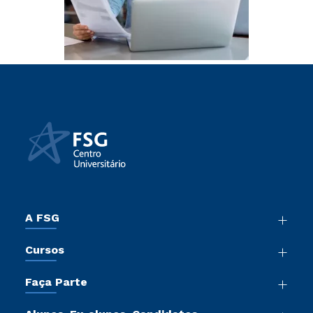
A FSG
Nossa História
Cursos
Sala de Imprensa
Graduação
Trabalhe Conosco
Faça Parte
Pós-Graduação
Sou Colaborador
Vestibular Mérito
Cursos de Medicina