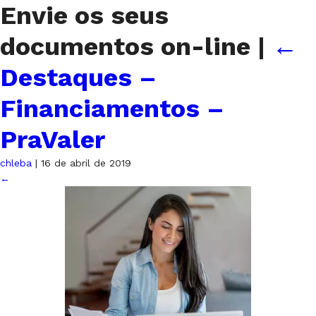
Envie os seus
documentos on-line
|
←
Destaques –
Financiamentos –
PraValer
chleba
|
16 de abril de 2019
←