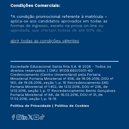
Condições Comerciais:
*A condição promocional referente à matrícula –
aplica-se aos candidatos aprovados em todas as
formas de ingresso, exceto na prova on-line ou
agendada, que ofertam bolsas de até 50% de
desconto, ambos ingressantes no semestre vigente,
que ainda não tenham efetivado e/ou não tenham
abrir todas as condições vigentes
cancelado ou trancado sua matrícula em uma das
Instituições da Cruzeiro do Sul Educacional, no
período de 1 ano. Tais condições não se aplicam aos
cursos de Medicina, e também para matriculados via
FIES, Prouni e outros programas governamentais, e
Sociedade Educacional Santa Rita S.A. © 2026 - Todos os
não se acumula com nenhuma outra campanha
direitos reservados. | CNPJ: 91.109.660/0001-60
ofertada pela Instituição.
Credenciamento (Centro Universitário) pela Portaria
Ministerial Portaria Ministerial nº 936, de 18.08.2016, DOU nº
160, de 19.08.2016, seção 1, p. 16 Recredenciamento EAD
Portaria Ministerial nº 1.452, de 12.12.2016, DOU nº 238, de
13.12.2016, seção 1, p. 17 Recredenciamento Bento Gonçalves
Portaria Ministerial nº 88, de 16.02.2016, DOU nº 31, de
17.02.2016, seção 1, p. 14-15
Política de Privacidade
Política de Cookies