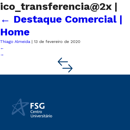
ico_transferencia@2x
|
←
Destaque Comercial |
Home
Thiago Almeida
|
13 de fevereiro de 2020
←
→