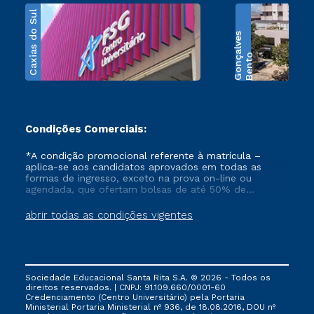
Caxias do Sul
s
B
e
n
t
o
G
o
n
ç
a
l
v
e
Condições Comerciais:
*A condição promocional referente à matrícula –
aplica-se aos candidatos aprovados em todas as
formas de ingresso, exceto na prova on-line ou
agendada, que ofertam bolsas de até 50% de
desconto, ambos ingressantes no semestre vigente,
que ainda não tenham efetivado e/ou não tenham
abrir todas as condições vigentes
cancelado ou trancado sua matrícula em uma das
Instituições da Cruzeiro do Sul Educacional, no
período de 1 ano. Tais condições não se aplicam aos
cursos de Medicina, e também para matriculados via
FIES, Prouni e outros programas governamentais, e
Sociedade Educacional Santa Rita S.A. © 2026 - Todos os
não se acumula com nenhuma outra campanha
direitos reservados. | CNPJ: 91.109.660/0001-60
ofertada pela Instituição.
Credenciamento (Centro Universitário) pela Portaria
Ministerial Portaria Ministerial nº 936, de 18.08.2016, DOU nº