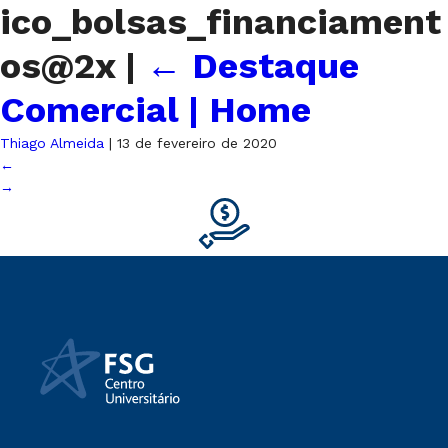
ico_bolsas_financiament
os@2x
|
←
Destaque
Comercial | Home
Thiago Almeida
|
13 de fevereiro de 2020
←
→