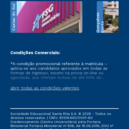
Caxias do Sul
s
B
e
n
t
o
G
o
n
ç
a
l
v
e
Condições Comerciais:
*A condição promocional referente à matrícula –
aplica-se aos candidatos aprovados em todas as
formas de ingresso, exceto na prova on-line ou
agendada, que ofertam bolsas de até 50% de
desconto, ambos ingressantes no semestre vigente,
que ainda não tenham efetivado e/ou não tenham
abrir todas as condições vigentes
cancelado ou trancado sua matrícula em uma das
Instituições da Cruzeiro do Sul Educacional, no
período de 1 ano. Tais condições não se aplicam aos
cursos de Medicina, e também para matriculados via
FIES, Prouni e outros programas governamentais, e
Sociedade Educacional Santa Rita S.A. © 2026 - Todos os
não se acumula com nenhuma outra campanha
direitos reservados. | CNPJ: 91.109.660/0001-60
ofertada pela Instituição.
Credenciamento (Centro Universitário) pela Portaria
Ministerial Portaria Ministerial nº 936, de 18.08.2016, DOU nº