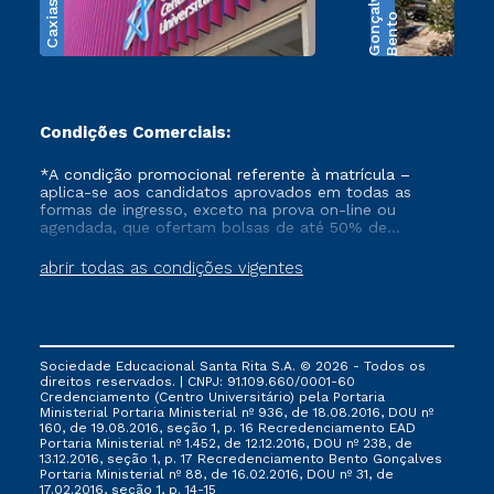
s
B
e
n
t
o
G
o
n
ç
a
l
v
e
Condições Comerciais:
*A condição promocional referente à matrícula –
aplica-se aos candidatos aprovados em todas as
formas de ingresso, exceto na prova on-line ou
agendada, que ofertam bolsas de até 50% de
desconto, ambos ingressantes no semestre vigente,
que ainda não tenham efetivado e/ou não tenham
abrir todas as condições vigentes
cancelado ou trancado sua matrícula em uma das
Instituições da Cruzeiro do Sul Educacional, no
período de 1 ano. Tais condições não se aplicam aos
cursos de Medicina, e também para matriculados via
FIES, Prouni e outros programas governamentais, e
Sociedade Educacional Santa Rita S.A. © 2026 - Todos os
não se acumula com nenhuma outra campanha
direitos reservados. | CNPJ: 91.109.660/0001-60
ofertada pela Instituição.
Credenciamento (Centro Universitário) pela Portaria
Ministerial Portaria Ministerial nº 936, de 18.08.2016, DOU nº
160, de 19.08.2016, seção 1, p. 16 Recredenciamento EAD
Portaria Ministerial nº 1.452, de 12.12.2016, DOU nº 238, de
13.12.2016, seção 1, p. 17 Recredenciamento Bento Gonçalves
Portaria Ministerial nº 88, de 16.02.2016, DOU nº 31, de
17.02.2016, seção 1, p. 14-15