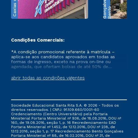
Caxias do Sul
s
B
e
n
t
o
G
o
n
ç
a
l
v
e
Condições Comerciais:
*A condição promocional referente à matrícula –
aplica-se aos candidatos aprovados em todas as
formas de ingresso, exceto na prova on-line ou
agendada, que ofertam bolsas de até 50% de
desconto, ambos ingressantes no semestre vigente,
que ainda não tenham efetivado e/ou não tenham
abrir todas as condições vigentes
cancelado ou trancado sua matrícula em uma das
Instituições da Cruzeiro do Sul Educacional, no
período de 1 ano. Tais condições não se aplicam aos
cursos de Medicina, e também para matriculados via
FIES, Prouni e outros programas governamentais, e
Sociedade Educacional Santa Rita S.A. © 2026 - Todos os
não se acumula com nenhuma outra campanha
direitos reservados. | CNPJ: 91.109.660/0001-60
ofertada pela Instituição.
Credenciamento (Centro Universitário) pela Portaria
Ministerial Portaria Ministerial nº 936, de 18.08.2016, DOU nº
160, de 19.08.2016, seção 1, p. 16 Recredenciamento EAD
Portaria Ministerial nº 1.452, de 12.12.2016, DOU nº 238, de
13.12.2016, seção 1, p. 17 Recredenciamento Bento Gonçalves
Portaria Ministerial nº 88, de 16.02.2016, DOU nº 31, de