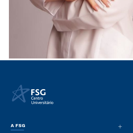
A FSG