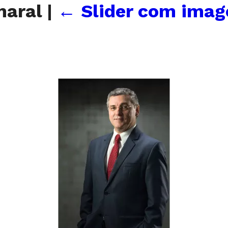
Amaral
|
←
Slider com imag