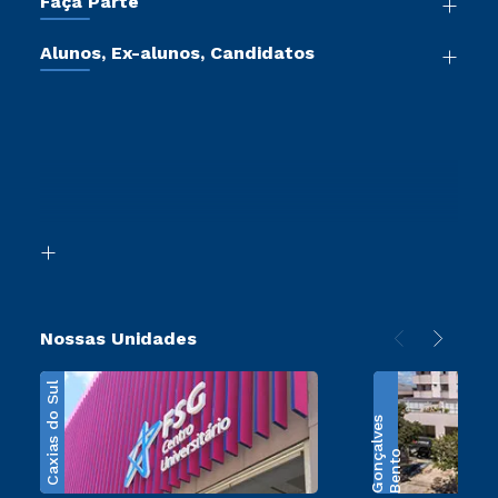
Faça Parte
Pós-Graduação
Sou Colaborador
Vestibular Mérito
Cursos de Medicina
Tour Presencial
Alunos, Ex-alunos, Candidatos
Vestibular Múltipla Escolha
Cursos Livres
Sou Aluno
Ética e Integridade
Vestibular Solidário
Cursos Técnicos
Sou Candidato
Proteção de dados
Vestibular Redação
Cursos Profissionalizantes
Sou Ex-Aluno
Ingresso via Enem
Canais de Atendimento
Retorne ao Curso
Acessibilidade
Segunda Graduação
Biblioteca
Transferência
Nossas Unidades
Caxias do Sul
s
B
e
n
t
o
G
o
n
ç
a
l
v
e