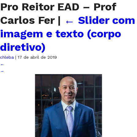
Pro Reitor EAD – Prof
Carlos Fer
|
←
Slider com
imagem e texto (corpo
diretivo)
chleba
|
17 de abril de 2019
←
→