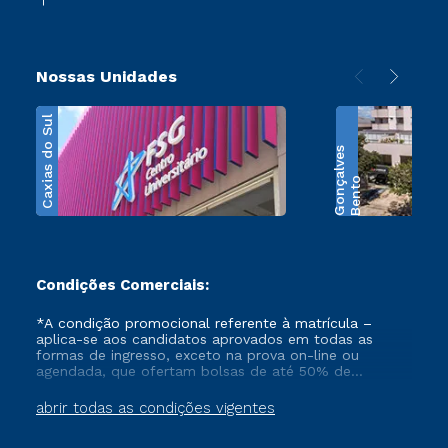
Nossas Unidades
Caxias do Sul
s
B
e
n
t
o
G
o
n
ç
a
l
v
e
Condições Comerciais:
*A condição promocional referente à matrícula –
aplica-se aos candidatos aprovados em todas as
formas de ingresso, exceto na prova on-line ou
agendada, que ofertam bolsas de até 50% de
desconto, ambos ingressantes no semestre vigente,
que ainda não tenham efetivado e/ou não tenham
abrir todas as condições vigentes
cancelado ou trancado sua matrícula em uma das
Instituições da Cruzeiro do Sul Educacional, no