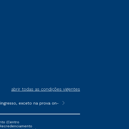
abrir todas as condições vigentes
gresso, exceto na prova on-line ou agendada, que ofertam bolsa
**Semipresencial é um formato do E
nto (Centro
 16 Recredenciamento