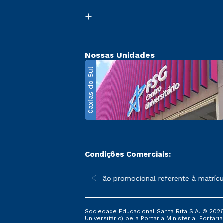
Nossas Unidades
Caxias do Sul
Condições Comerciais:
poderão sofrer alterações nos períodos de rematrícula conforme 
*A condição promocional referente à matrícul
Sociedade Educacional Santa Rita S.A. © 2026
Universitário) pela Portaria Ministerial Portar