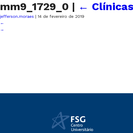
mm9_1729_0
|
←
Clínica
jefferson.moraes
|
14 de fevereiro de 2019
←
→