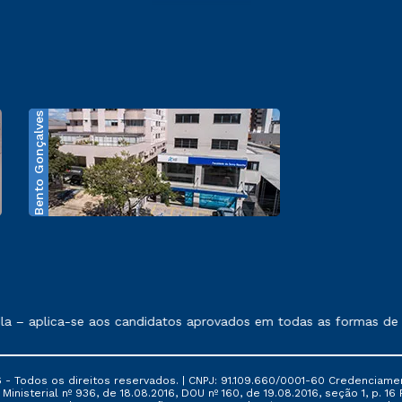
Bento Gonçalves
exposto no contrato de prestação de serviços.
a – aplica-se aos candidatos aprovados em todas as formas de in
 - Todos os direitos reservados. | CNPJ: 91.109.660/0001-60 Credenciame
ia Ministerial nº 936, de 18.08.2016, DOU nº 160, de 19.08.2016, seção 1, p.