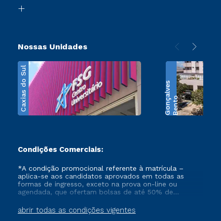
Biblioteca
Transferência
Nossas Unidades
Caxias do Sul
s
B
e
n
t
o
G
o
n
ç
a
l
v
e
Condições Comerciais:
*A condição promocional referente à matrícula –
aplica-se aos candidatos aprovados em todas as
formas de ingresso, exceto na prova on-line ou
agendada, que ofertam bolsas de até 50% de
desconto, ambos ingressantes no semestre vigente,
que ainda não tenham efetivado e/ou não tenham
abrir todas as condições vigentes
cancelado ou trancado sua matrícula em uma das