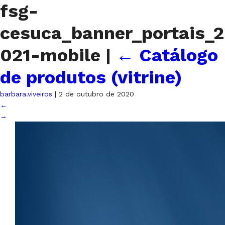
fsg-
cesuca_banner_portais_2
021-mobile
|
←
Catálogo
de produtos (vitrine)
barbara.viveiros
|
2 de outubro de 2020
←
→