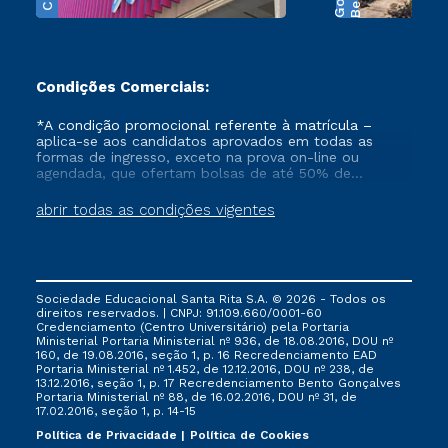
Condições Comerciais:
*A condição promocional referente à matrícula –
aplica-se aos candidatos aprovados em todas as
formas de ingresso, exceto na prova on-line ou
agendada, que ofertam bolsas de até 50% de
desconto, ambos ingressantes no semestre vigente,
que ainda não tenham efetivado e/ou não tenham
abrir todas as condições vigentes
cancelado ou trancado sua matrícula em uma das
Instituições da Cruzeiro do Sul Educacional, no
período de 1 ano. Tais condições não se aplicam aos
cursos de Medicina, e também para matriculados via
FIES, Prouni e outros programas governamentais, e
Sociedade Educacional Santa Rita S.A. © 2026 - Todos os
não se acumula com nenhuma outra campanha
direitos reservados. | CNPJ: 91.109.660/0001-60
ofertada pela Instituição.
Credenciamento (Centro Universitário) pela Portaria
Ministerial Portaria Ministerial nº 936, de 18.08.2016, DOU nº
160, de 19.08.2016, seção 1, p. 16 Recredenciamento EAD
Portaria Ministerial nº 1.452, de 12.12.2016, DOU nº 238, de
13.12.2016, seção 1, p. 17 Recredenciamento Bento Gonçalves
Portaria Ministerial nº 88, de 16.02.2016, DOU nº 31, de
17.02.2016, seção 1, p. 14-15
Política de Privacidade
Política de Cookies