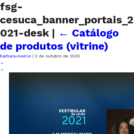
fsg-
cesuca_banner_portais_2
021-desk
|
←
Catálogo
de produtos (vitrine)
barbara.viveiros
|
2 de outubro de 2020
←
→