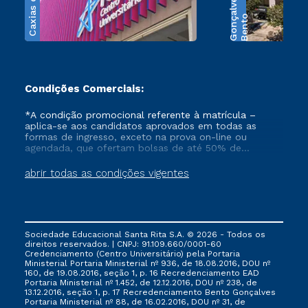
Caxias do Sul
s
B
e
n
t
o
G
o
n
ç
a
l
v
e
Condições Comerciais:
*A condição promocional referente à matrícula –
aplica-se aos candidatos aprovados em todas as
formas de ingresso, exceto na prova on-line ou
agendada, que ofertam bolsas de até 50% de
desconto, ambos ingressantes no semestre vigente,
que ainda não tenham efetivado e/ou não tenham
abrir todas as condições vigentes
cancelado ou trancado sua matrícula em uma das
Instituições da Cruzeiro do Sul Educacional, no
período de 1 ano. Tais condições não se aplicam aos
cursos de Medicina, e também para matriculados via
FIES, Prouni e outros programas governamentais, e
Sociedade Educacional Santa Rita S.A. © 2026 - Todos os
não se acumula com nenhuma outra campanha
direitos reservados. | CNPJ: 91.109.660/0001-60
ofertada pela Instituição.
Credenciamento (Centro Universitário) pela Portaria
Ministerial Portaria Ministerial nº 936, de 18.08.2016, DOU nº
160, de 19.08.2016, seção 1, p. 16 Recredenciamento EAD
Portaria Ministerial nº 1.452, de 12.12.2016, DOU nº 238, de
13.12.2016, seção 1, p. 17 Recredenciamento Bento Gonçalves
Portaria Ministerial nº 88, de 16.02.2016, DOU nº 31, de