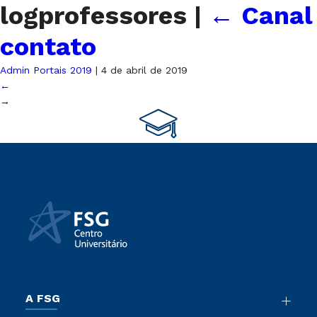
logprofessores
|
←
Canal
contato
Admin Portais 2019
|
4 de abril de 2019
←
→
A FSG
Nossa História