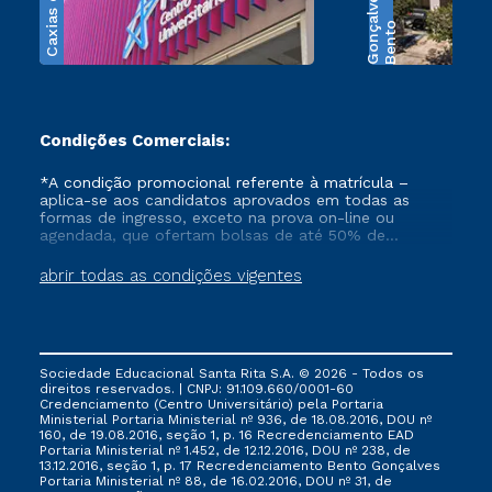
Caxias do Sul
s
B
e
n
t
o
G
o
n
ç
a
l
v
e
Condições Comerciais:
*A condição promocional referente à matrícula –
aplica-se aos candidatos aprovados em todas as
formas de ingresso, exceto na prova on-line ou
agendada, que ofertam bolsas de até 50% de
desconto, ambos ingressantes no semestre vigente,
que ainda não tenham efetivado e/ou não tenham
abrir todas as condições vigentes
cancelado ou trancado sua matrícula em uma das
Instituições da Cruzeiro do Sul Educacional, no
período de 1 ano. Tais condições não se aplicam aos
cursos de Medicina, e também para matriculados via
FIES, Prouni e outros programas governamentais, e
Sociedade Educacional Santa Rita S.A. © 2026 - Todos os
não se acumula com nenhuma outra campanha
direitos reservados. | CNPJ: 91.109.660/0001-60
ofertada pela Instituição.
Credenciamento (Centro Universitário) pela Portaria
Ministerial Portaria Ministerial nº 936, de 18.08.2016, DOU nº
160, de 19.08.2016, seção 1, p. 16 Recredenciamento EAD
Portaria Ministerial nº 1.452, de 12.12.2016, DOU nº 238, de
13.12.2016, seção 1, p. 17 Recredenciamento Bento Gonçalves
Portaria Ministerial nº 88, de 16.02.2016, DOU nº 31, de