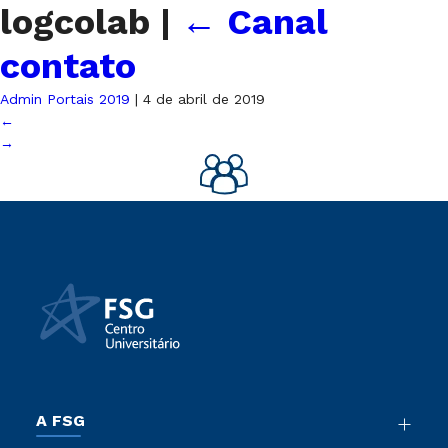
logcolab
|
←
Canal
contato
Admin Portais 2019
|
4 de abril de 2019
←
→
A FSG
Nossa História