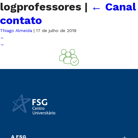
logprofessores
|
←
Canal
contato
Thiago Almeida
|
17 de julho de 2019
←
→
A FSG