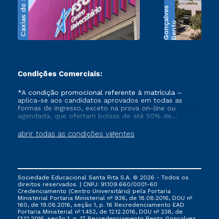
Caxias do Sul
s
B
e
n
t
o
G
o
n
ç
a
l
v
e
Condições Comerciais:
*A condição promocional referente à matrícula –
aplica-se aos candidatos aprovados em todas as
formas de ingresso, exceto na prova on-line ou
agendada, que ofertam bolsas de até 50% de
desconto, ambos ingressantes no semestre vigente,
que ainda não tenham efetivado e/ou não tenham
abrir todas as condições vigentes
cancelado ou trancado sua matrícula em uma das
Instituições da Cruzeiro do Sul Educacional, no
período de 1 ano. Tais condições não se aplicam aos
cursos de Medicina, e também para matriculados via
FIES, Prouni e outros programas governamentais, e
Sociedade Educacional Santa Rita S.A. © 2026 - Todos os
não se acumula com nenhuma outra campanha
direitos reservados. | CNPJ: 91.109.660/0001-60
ofertada pela Instituição.
Credenciamento (Centro Universitário) pela Portaria
Ministerial Portaria Ministerial nº 936, de 18.08.2016, DOU nº
160, de 19.08.2016, seção 1, p. 16 Recredenciamento EAD
Portaria Ministerial nº 1.452, de 12.12.2016, DOU nº 238, de
13.12.2016, seção 1, p. 17 Recredenciamento Bento Gonçalves