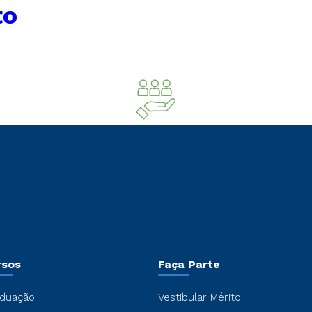
to
rsos
Faça Parte
duação
Vestibular Mérito