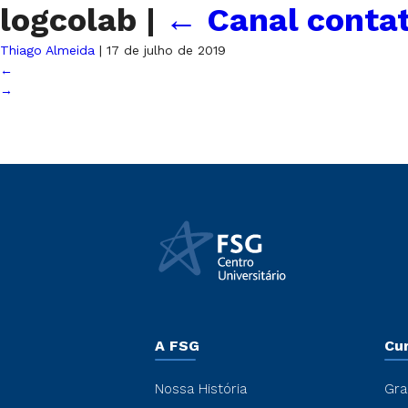
logcolab
|
←
Canal conta
Thiago Almeida
|
17 de julho de 2019
←
→
A FSG
Cu
Nossa História
Gra