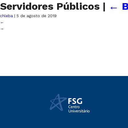
Servidores Públicos
|
←
B
chleba
|
5 de agosto de 2019
←
→