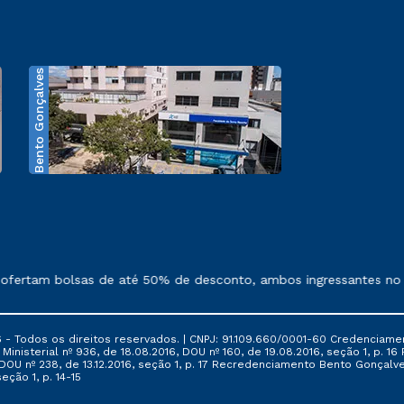
Bento Gonçalves
exposto no contrato de prestação de serviços.
fertam bolsas de até 50% de desconto, ambos ingressantes no se
 - Todos os direitos reservados. | CNPJ: 91.109.660/0001-60 Credenciame
ia Ministerial nº 936, de 18.08.2016, DOU nº 160, de 19.08.2016, seção 1, p.
6, DOU nº 238, de 13.12.2016, seção 1, p. 17 Recredenciamento Bento Gonçalve
eção 1, p. 14-15