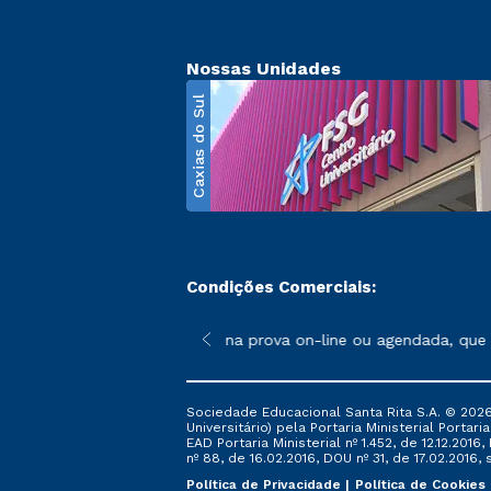
Nossas Unidades
Caxias do Sul
Condições Comerciais:
poderão sofrer alterações nos períodos de rematrícula conforme 
 formas de ingresso, exceto na prova on-line ou agendada, que o
Sociedade Educacional Santa Rita S.A. © 2026
Universitário) pela Portaria Ministerial Portar
EAD Portaria Ministerial nº 1.452, de 12.12.201
nº 88, de 16.02.2016, DOU nº 31, de 17.02.2016, s
Política de Privacidade
Política de Cookies