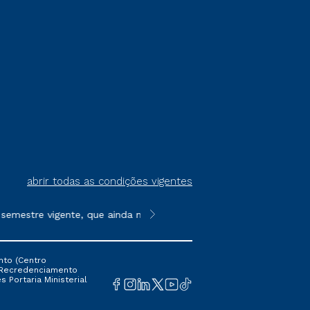
abrir todas as condições vigentes
mestre vigente, que ainda não tenham efetivado e/ou não tenham 
**Semipresencial é um formato do E
nto (Centro
 16 Recredenciamento
s Portaria Ministerial