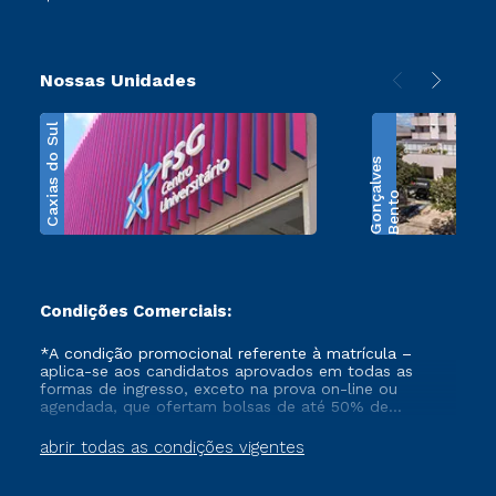
Nossas Unidades
Caxias do Sul
s
B
e
n
t
o
G
o
n
ç
a
l
v
e
Condições Comerciais:
*A condição promocional referente à matrícula –
aplica-se aos candidatos aprovados em todas as
formas de ingresso, exceto na prova on-line ou
agendada, que ofertam bolsas de até 50% de
desconto, ambos ingressantes no semestre vigente,
que ainda não tenham efetivado e/ou não tenham
abrir todas as condições vigentes
cancelado ou trancado sua matrícula em uma das
Instituições da Cruzeiro do Sul Educacional, no
período de 1 ano. Tais condições não se aplicam aos