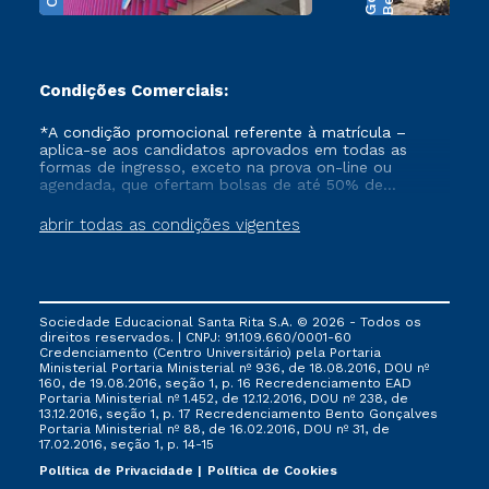
Condições Comerciais:
*A condição promocional referente à matrícula –
aplica-se aos candidatos aprovados em todas as
formas de ingresso, exceto na prova on-line ou
agendada, que ofertam bolsas de até 50% de
desconto, ambos ingressantes no semestre vigente,
que ainda não tenham efetivado e/ou não tenham
abrir todas as condições vigentes
cancelado ou trancado sua matrícula em uma das
Instituições da Cruzeiro do Sul Educacional, no
período de 1 ano. Tais condições não se aplicam aos
cursos de Medicina, e também para matriculados via
FIES, Prouni e outros programas governamentais, e
Sociedade Educacional Santa Rita S.A. © 2026 - Todos os
não se acumula com nenhuma outra campanha
direitos reservados. | CNPJ: 91.109.660/0001-60
ofertada pela Instituição.
Credenciamento (Centro Universitário) pela Portaria
Ministerial Portaria Ministerial nº 936, de 18.08.2016, DOU nº
160, de 19.08.2016, seção 1, p. 16 Recredenciamento EAD
Portaria Ministerial nº 1.452, de 12.12.2016, DOU nº 238, de
13.12.2016, seção 1, p. 17 Recredenciamento Bento Gonçalves
Portaria Ministerial nº 88, de 16.02.2016, DOU nº 31, de
17.02.2016, seção 1, p. 14-15
Política de Privacidade
Política de Cookies