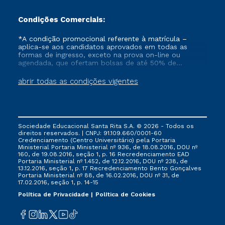
Condições Comerciais:
*A condição promocional referente à matrícula –
aplica-se aos candidatos aprovados em todas as
formas de ingresso, exceto na prova on-line ou
agendada, que ofertam bolsas de até 50% de
desconto, ambos ingressantes no semestre vigente,
que ainda não tenham efetivado e/ou não tenham
abrir todas as condições vigentes
cancelado ou trancado sua matrícula em uma das
Instituições da Cruzeiro do Sul Educacional, no
período de 1 ano. Tais condições não se aplicam aos
cursos de Medicina, e também para matriculados via
FIES, Prouni e outros programas governamentais, e
Sociedade Educacional Santa Rita S.A. © 2026 - Todos os
não se acumula com nenhuma outra campanha
direitos reservados. | CNPJ: 91.109.660/0001-60
ofertada pela Instituição.
Credenciamento (Centro Universitário) pela Portaria
Ministerial Portaria Ministerial nº 936, de 18.08.2016, DOU nº
160, de 19.08.2016, seção 1, p. 16 Recredenciamento EAD
Portaria Ministerial nº 1.452, de 12.12.2016, DOU nº 238, de
13.12.2016, seção 1, p. 17 Recredenciamento Bento Gonçalves
Portaria Ministerial nº 88, de 16.02.2016, DOU nº 31, de
17.02.2016, seção 1, p. 14-15
Política de Privacidade
Política de Cookies