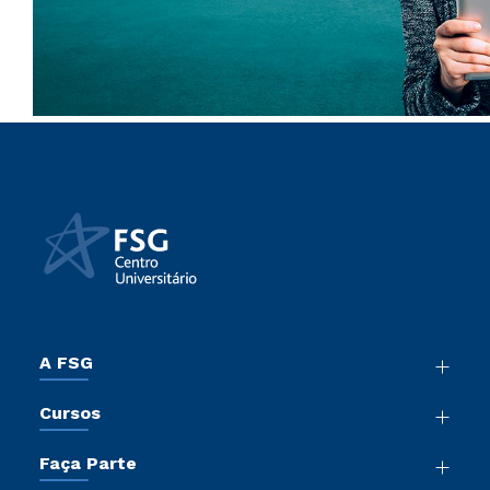
A FSG
Nossa História
Cursos
Sala de Imprensa
Graduação
Trabalhe Conosco
Faça Parte
Pós-Graduação
Sou Colaborador