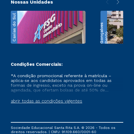
Nossas Unidades
Caxias do Sul
s
B
e
n
t
o
G
o
n
ç
a
l
v
e
Condições Comerciais:
*A condição promocional referente à matrícula –
aplica-se aos candidatos aprovados em todas as
formas de ingresso, exceto na prova on-line ou
agendada, que ofertam bolsas de até 50% de
desconto, ambos ingressantes no semestre vigente,
que ainda não tenham efetivado e/ou não tenham
abrir todas as condições vigentes
cancelado ou trancado sua matrícula em uma das
Instituições da Cruzeiro do Sul Educacional, no
período de 1 ano. Tais condições não se aplicam aos
cursos de Medicina, e também para matriculados via
FIES, Prouni e outros programas governamentais, e
Sociedade Educacional Santa Rita S.A. © 2026 - Todos os
não se acumula com nenhuma outra campanha
direitos reservados. | CNPJ: 91.109.660/0001-60
ofertada pela Instituição.